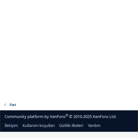
Fiat
®
Community platform by XenForo
© 2010-2025 XenForo Ltd.
İletişim
Kullanım koşulları
Gizlilik ilkeleri
Yardım