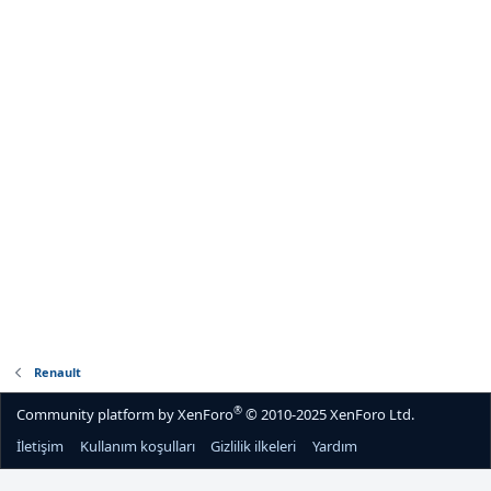
Renault
®
Community platform by XenForo
© 2010-2025 XenForo Ltd.
İletişim
Kullanım koşulları
Gizlilik ilkeleri
Yardım