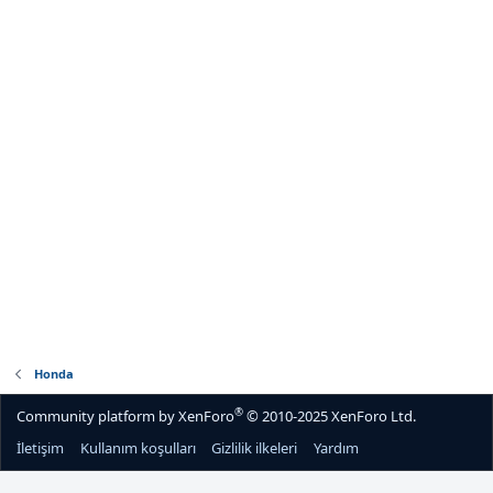
Honda
®
Community platform by XenForo
© 2010-2025 XenForo Ltd.
İletişim
Kullanım koşulları
Gizlilik ilkeleri
Yardım