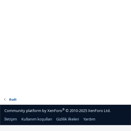
Audi
®
Community platform by XenForo
© 2010-2025 XenForo Ltd.
İletişim
Kullanım koşulları
Gizlilik ilkeleri
Yardım