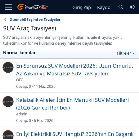
Giriş Yap
Kaydol
Otomobil Seçimi ve Tavsiyeler
SUV Araç Tavsiyesi
SUV araç almak isteyenler için şehir içi kullanım, aile ihtiyacı, yakıt
tüketimi, konfor ve kullanıcı deneyimlerine dayalı tavsiyeler.
Normal konular
Filtreler
En Sorunsuz SUV Modelleri 2026: Uzun Ömürlü,
Az Yakan ve Masrafsız SUV Tavsiyeleri
OFC
Cevap
0
11 Haz 2026
Kalabalık Aileler İçin En Mantıklı SUV Modelleri
(2026 Güncel Rehber)
Admin
Cevap
0
6 Haz 2026
En İyi Elektrikli SUV Hangisi? 2026'nın En Başarılı