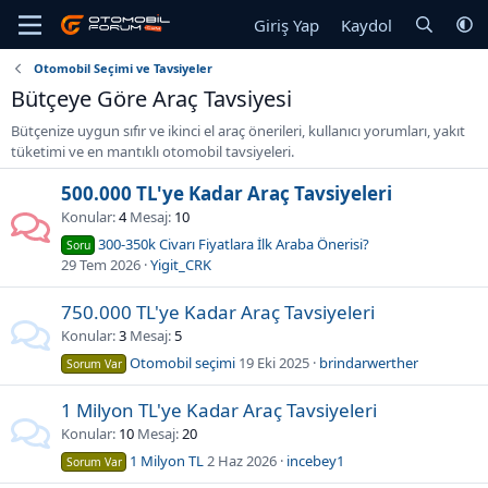
Giriş Yap
Kaydol
Otomobil Seçimi ve Tavsiyeler
Bütçeye Göre Araç Tavsiyesi
Bütçenize uygun sıfır ve ikinci el araç önerileri, kullanıcı yorumları, yakıt
tüketimi ve en mantıklı otomobil tavsiyeleri.
500.000 TL'ye Kadar Araç Tavsiyeleri
Konular
4
Mesaj
10
300-350k Civarı Fiyatlara İlk Araba Önerisi?
Soru
29 Tem 2026
Yigit_CRK
750.000 TL'ye Kadar Araç Tavsiyeleri
Konular
3
Mesaj
5
Otomobil seçimi
19 Eki 2025
brindarwerther
Sorum Var
1 Milyon TL'ye Kadar Araç Tavsiyeleri
Konular
10
Mesaj
20
1 Milyon TL
2 Haz 2026
incebey1
Sorum Var