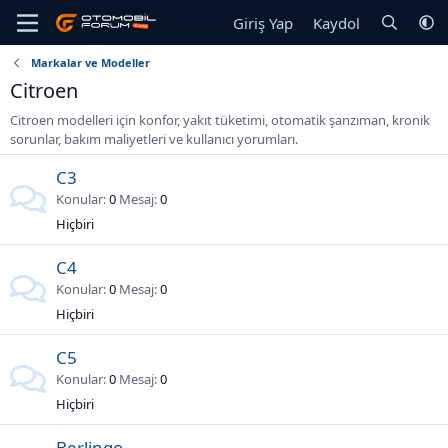
Giriş Yap
Kaydol
Markalar ve Modeller
Citroen
Citroen modelleri için konfor, yakıt tüketimi, otomatik şanzıman, kronik
sorunlar, bakım maliyetleri ve kullanıcı yorumları.
C3
Konular
0
Mesaj
0
Hiçbiri
C4
Konular
0
Mesaj
0
Hiçbiri
C5
Konular
0
Mesaj
0
Hiçbiri
Berlingo