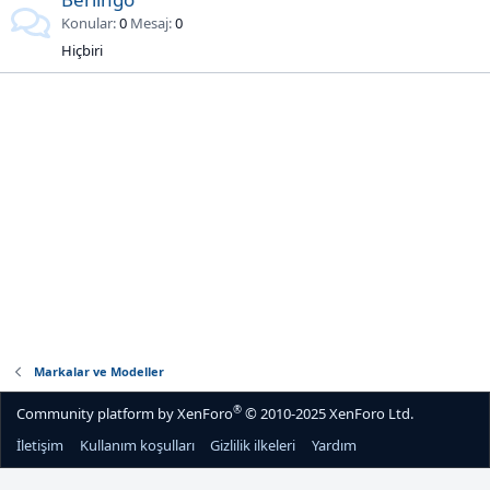
Konular
0
Mesaj
0
Hiçbiri
Markalar ve Modeller
®
Community platform by XenForo
© 2010-2025 XenForo Ltd.
İletişim
Kullanım koşulları
Gizlilik ilkeleri
Yardım