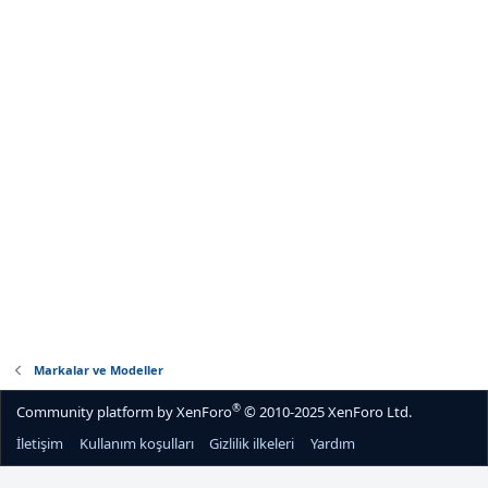
Markalar ve Modeller
®
Community platform by XenForo
© 2010-2025 XenForo Ltd.
İletişim
Kullanım koşulları
Gizlilik ilkeleri
Yardım