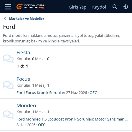
Giriş Yap
Kaydol
Markalar ve Modeller
Ford
Ford modelleri hakkında motor, şanzıman, yol tutuş, yakıt tüketimi,
kronik sorunlar, bakım ve ikinci el tavsiyeleri.
Fiesta
Konular
0
Mesaj
0
Hiçbiri
Focus
Konular
1
Mesaj
1
Ford Focus Kronik Sorunları
27 Haz 2026
OFC
Mondeo
Konular
1
Mesaj
1
Ford Mondeo 1.5 EcoBoost Kronik Sorunları: Motor, Şanzıman ve Su Eksiltme Problemleri
8 Haz 2026
OFC