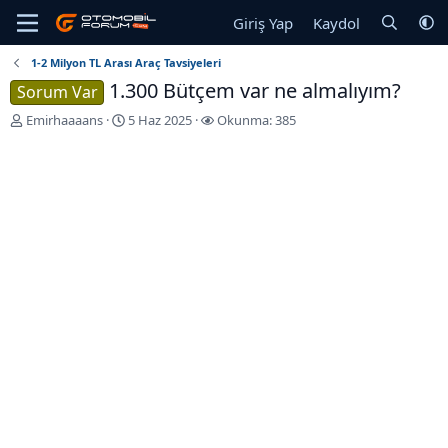
Giriş Yap
Kaydol
1-2 Milyon TL Arası Araç Tavsiyeleri
1.300 Bütçem var ne almalıyım?
Sorum Var
K
B
Emirhaaaans
5 Haz 2025
Okunma: 385
o
a
n
ş
u
l
y
a
u
n
b
g
a
ı
ş
ç
l
T
a
a
t
r
a
i
n
h
i