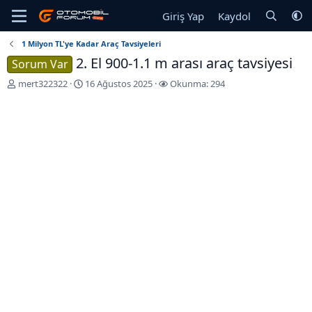
Giriş Yap
Kaydol
1 Milyon TL'ye Kadar Araç Tavsiyeleri
2. El 900-1.1 m arası araç tavsiyesi
Sorum Var
K
B
mert322322
16 Ağustos 2025
Okunma: 294
o
a
n
ş
u
l
y
a
u
n
b
g
a
ı
ş
ç
l
T
a
a
t
r
a
i
n
h
i