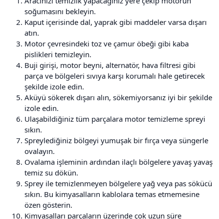
Aracınızı temizlik yapacağınız yere çekip motorun
soğumasını bekleyin.
Kaput içerisinde dal, yaprak gibi maddeler varsa dışarı
atın.
Motor çevresindeki toz ve çamur öbeği gibi kaba
pislikleri temizleyin.
Buji girişi, motor beyni, alternatör, hava filtresi gibi
parça ve bölgeleri sıvıya karşı korumalı hale getirecek
şekilde izole edin.
Aküyü sökerek dışarı alın, sökemiyorsanız iyi bir şekilde
izole edin.
Ulaşabildiğiniz tüm parçalara motor temizleme spreyi
sıkın.
Spreylediğiniz bölgeyi yumuşak bir fırça veya süngerle
ovalayın.
Ovalama işleminin ardından ilaçlı bölgelere yavaş yavaş
temiz su dökün.
Sprey ile temizlenmeyen bölgelere yağ veya pas sökücü
sıkın. Bu kimyasalların kablolara temas etmemesine
özen gösterin.
Kimyasalları parçaların üzerinde çok uzun süre