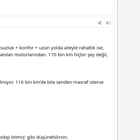
#2
uzluk + konfor + uzun yolda aileyle rahatlık ise,
nılan motorlarından. 170 bin km hiçbir şey değil,
iniyor. 116 bin km’de bile senden masraf isterse
ajı bitmiş’ gibi düşünebilirsin.