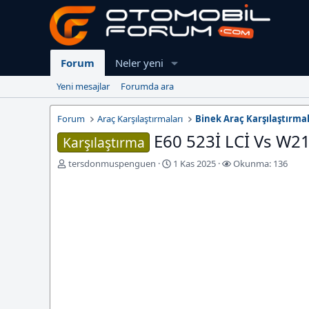
Forum
Neler yeni
Yeni mesajlar
Forumda ara
Forum
Araç Karşılaştırmaları
Binek Araç Karşılaştırmal
E60 523İ LCİ Vs W2
Karşılaştırma
K
B
tersdonmuspenguen
1 Kas 2025
Okunma: 136
o
a
n
ş
u
l
y
a
u
n
b
g
a
ı
ş
ç
l
T
a
a
t
r