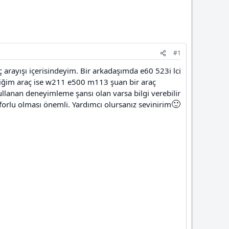
#1
arayışı içerisindeyim. Bir arkadaşımda e60 523i lci
iğim araç ise w211 e500 m113 şuan bir araç
ullanan deneyimleme şansı olan varsa bilgi verebilir
🙂
orlu olması önemli. Yardımcı olursanız sevinirim