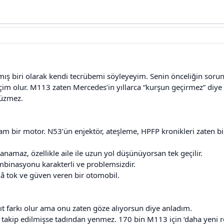
mış biri olarak kendi tecrübemi söyleyeyim. Senin önceliğin soruns
 olur. M113 zaten Mercedes’in yıllarca “kurşun geçirmez” diye a
 üzmez.
m bir motor. N53’ün enjektör, ateşleme, HPFP kronikleri zaten bil
anamaz, özellikle aile ile uzun yol düşünüyorsan tek geçilir.
mbinasyonu karakterli ve problemsizdir.
â tok ve güven veren bir otomobil.
kıt farkı olur ama onu zaten göze alıyorsun diye anladım.
 takip edilmişse tadından yenmez. 170 bin M113 için ‘daha yeni rod