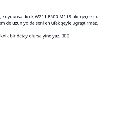
çe uygunsa direk W211 E500 M113 alır geçersin.
m de uzun yolda seni en ufak şeyle uğraştırmaz.
knik bir detay olursa yine yaz. 👍🏼🔥