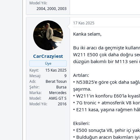
Model Yılı
2004, 2000, 2003
17 Kas 2025
Kanka selam,
Bu iki aracı da geçmişte kullan
W211 E500 çok daha doğru seçim
CarCrazyiest
düzgün bakımlı bir M113 seni
Üye
Kayıt
15 Kas 2025
Artıları:
Mesaj
9
• N53B25’e göre çok daha sağla
Adı
Berat Tosun
Şehir
Bursa
şaşırma.
Marka
Mercedes
• W211’in konforu E60’la kıyasl
Model
AMG GT S
• 7G tronic + atmosferik V8 ko
Model Yılı
2016
• E211 kasa, yaşına rağmen hâl
Eksileri:
• E500 sonuçta V8, şehir içi ya
• Bulduğun aracın bakımları iyi