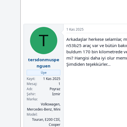
a
i
n
h
i
1 Kas 2025
T
Arkadaşlar herkese selamlar, m
n53b25 araç var ve bütün bakı
buldum 170 bin kilometrede ve 
mi? Hangisi daha iyi olur memn
tersdonmuspe
Şimdiden teşekkürler...
nguen
Üye
Kayıt
1 Kas 2025
Mesaj
1
Adı
Poyraz
Şehir
İzmir
Marka
Volkswagen,
Mercedes-Benz, Mini
Model
Touran, E200 CDİ,
Cooper