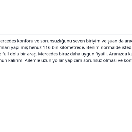
ercedes konforu ve sorunsuzlığunu seven biriyim ve şuan da araç 
mları yapılmış henüz 116 bin kilometrede. Benim normalde isted
full dolu bir araç. Mercedes biraz daha uygun fiyatlı. Aranızda k
un kalırım. Ailemle uzun yollar yapıcam sorunsuz olması ve konf