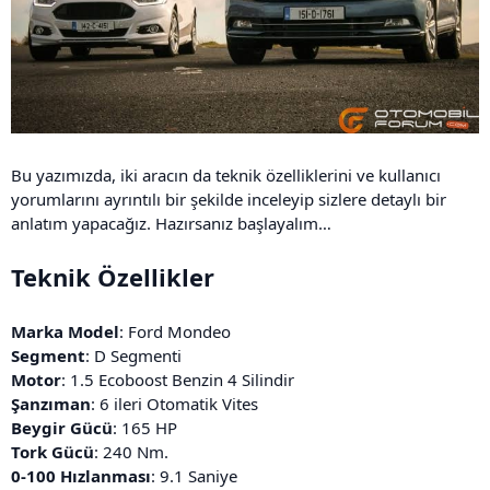
Bu yazımızda, iki aracın da teknik özelliklerini ve kullanıcı
yorumlarını ayrıntılı bir şekilde inceleyip sizlere detaylı bir
anlatım yapacağız. Hazırsanız başlayalım…
Teknik Özellikler
Marka Model
: Ford Mondeo
Segment
: D Segmenti
Motor
: 1.5 Ecoboost Benzin 4 Silindir
Şanzıman
: 6 ileri Otomatik Vites
Beygir Gücü
: 165 HP
Tork Gücü
: 240 Nm.
0-100 Hızlanması
: 9.1 Saniye