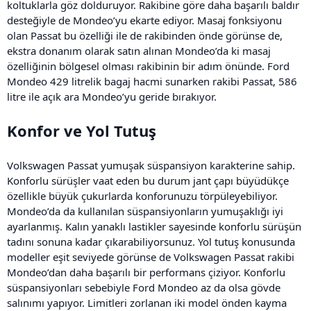
koltuklarla göz dolduruyor. Rakibine göre daha başarılı baldır
desteğiyle de Mondeo’yu ekarte ediyor. Masaj fonksiyonu
olan Passat bu özelliği ile de rakibinden önde görünse de,
ekstra donanım olarak satın alınan Mondeo’da ki masaj
özelliğinin bölgesel olması rakibinin bir adım önünde. Ford
Mondeo 429 litrelik bagaj hacmi sunarken rakibi Passat, 586
litre ile açık ara Mondeo’yu geride bırakıyor.
Konfor ve Yol Tutuş
Volkswagen Passat yumuşak süspansiyon karakterine sahip.
Konforlu sürüşler vaat eden bu durum jant çapı büyüdükçe
özellikle büyük çukurlarda konforunuzu törpüleyebiliyor.
Mondeo’da da kullanılan süspansiyonların yumuşaklığı iyi
ayarlanmış. Kalın yanaklı lastikler sayesinde konforlu sürüşün
tadını sonuna kadar çıkarabiliyorsunuz. Yol tutuş konusunda
modeller eşit seviyede görünse de Volkswagen Passat rakibi
Mondeo’dan daha başarılı bir performans çiziyor. Konforlu
süspansiyonları sebebiyle Ford Mondeo az da olsa gövde
salınımı yapıyor. Limitleri zorlanan iki model önden kayma