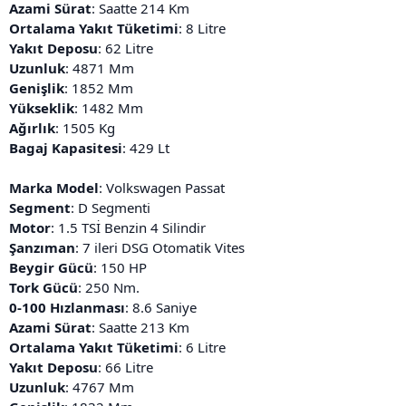
Azami Sürat
: Saatte 214 Km
Ortalama Yakıt Tüketimi
: 8 Litre
Yakıt Deposu
: 62 Litre
Uzunluk
: 4871 Mm
Genişlik
: 1852 Mm
Yükseklik
: 1482 Mm
Ağırlık
: 1505 Kg
Bagaj Kapasitesi
: 429 Lt
Marka Model
: Volkswagen Passat
Segment
: D Segmenti
Motor
: 1.5 TSİ Benzin 4 Silindir
Şanzıman
: 7 ileri DSG Otomatik Vites
Beygir Gücü
: 150 HP
Tork Gücü
: 250 Nm.
0-100 Hızlanması
: 8.6 Saniye
Azami Sürat
: Saatte 213 Km
Ortalama Yakıt Tüketimi
: 6 Litre
Yakıt Deposu
: 66 Litre
Uzunluk
: 4767 Mm