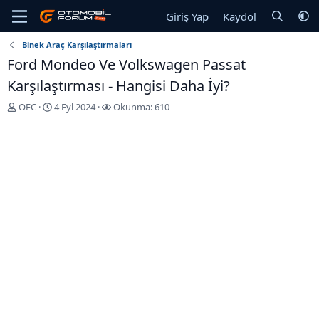
Giriş Yap
Kaydol
Binek Araç Karşılaştırmaları
Ford Mondeo Ve Volkswagen Passat
Karşılaştırması - Hangisi Daha İyi?
K
B
OFC
4 Eyl 2024
Okunma: 610
o
a
n
ş
u
l
y
a
u
n
b
g
a
ı
ş
ç
l
T
a
a
t
r
a
i
n
h
i