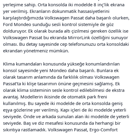
yerleşime sahip. Orta konsolda iki modelde 8 inç’lik ekrana
yer verilmiş. Ekranların dokunmatik hassasiyetlerini
karşılaştırdığımızda Volkswagen Passat daha başarılı olurken,
Ford Mondeo sunduğu sesli kontrol sistemiyle de göz
dolduruyor. Ek olarak burada altı çizilmesi gereken özellik ise
Volkswagen Passat bu ekranda MirrorLink özelliğini sunuyor
olması. Bu detay sayesinde cep telefonunuzu orta konsoldaki
ekrandan yönetmeniz mümkün.
Klima kumandaları konusunda yükseğe konumlandırılan
konsol sayesinde yeni Mondeo daha başarılı. Bunlara ek
olarak tasarım anlamında da farklılık olması Volkswagen
Passat’ta ki klişe tasarımın önüne geçmesini sağlamış. Ek
olarak klima sisteminin sesle kontrol edilebilmesi de ekstra
avantaj. Modellerin ikisinde de otomatik park freni
kullanılmış. Bu sayede iki modelde de orta konsolda geniş
eşya gözlerine yer verilmiş. Kapı içleri de iki modelde yeterli
seviyede. Önde ve arkada sunulan alan iki modelde de yeterli
seviyede. Baş ve diz mesafesi konusunda da herhangi bir
sıkıntıya rastlamadık. Volkswagen Passat, Ergo-Comfort