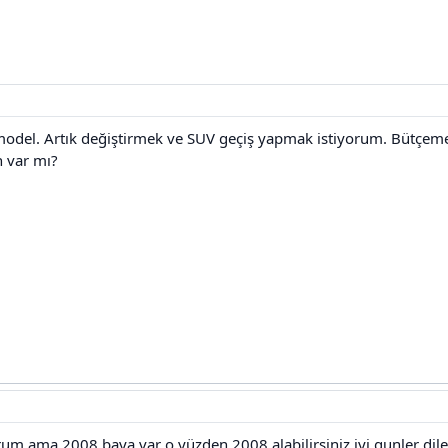
model. Artık değiştirmek ve SUV geçiş yapmak istiyorum. Bütçe
n var mı?
 ama 2008 baya var o yüzden 2008 alabilirsiniz iyi gunler dil