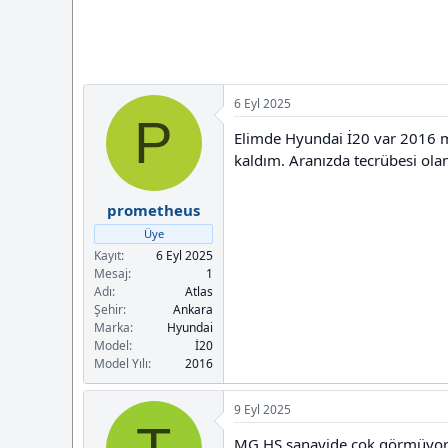
a
i
n
h
i
6 Eyl 2025
P
Elimde Hyundai İ20 var 2016 
kaldım. Aranızda tecrübesi ola
prometheus
Üye
Kayıt
6 Eyl 2025
Mesaj
1
Adı
Atlas
Şehir
Ankara
Marka
Hyundai
Model
İ20
Model Yılı
2016
9 Eyl 2025
MG HS sanayide cok görmüyorum