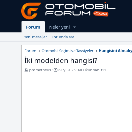
Forum
Neler yeni
Yeni mesajlar
Forumda ara
Forum
Otomobil Seçimi ve Tavsiyeler
Hangisini Almalı
İki modelden hangisi?
K
B
prometheus
6 Eyl 2025
Okunma: 311
o
a
n
ş
u
l
y
a
u
n
b
g
a
ı
ş
ç
l
T
a
a
t
r