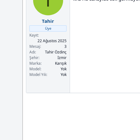
T
Tahir
Üye
Kayıt
22 Ağustos 2025
Mesaj
3
Adı
Tahir Özdinç
Şehir
İzmir
Marka
Karışık
Model
Yok
Model Yılı
Yok