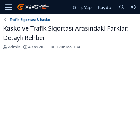
Giriş Yap
Kaydol
Trafik Sigortası & Kasko
Kasko ve Trafik Sigortası Arasındaki Farklar:
Detaylı Rehber
K
B
Admin
4 Kas 2025
Okunma: 134
o
a
n
ş
u
l
y
a
u
n
b
g
a
ı
ş
ç
l
T
a
a
t
r
a
i
n
h
i