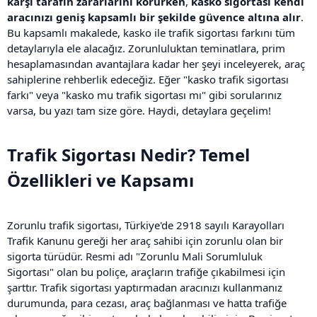
karşı tarafın zararlarını korurken
,
kasko sigortası kendi
aracınızı geniş kapsamlı bir şekilde güvence altına alır
.
Bu kapsamlı makalede, kasko ile trafik sigortası farkını tüm
detaylarıyla ele alacağız. Zorunluluktan teminatlara, prim
hesaplamasından avantajlara kadar her şeyi inceleyerek, araç
sahiplerine rehberlik edeceğiz. Eğer "kasko trafik sigortası
farkı" veya "kasko mu trafik sigortası mı" gibi sorularınız
varsa, bu yazı tam size göre. Haydi, detaylara geçelim!
Trafik Sigortası Nedir? Temel
Özellikleri ve Kapsamı​
Zorunlu trafik sigortası, Türkiye'de 2918 sayılı Karayolları
Trafik Kanunu gereği her araç sahibi için zorunlu olan bir
sigorta türüdür. Resmi adı "Zorunlu Mali Sorumluluk
Sigortası" olan bu poliçe, araçların trafiğe çıkabilmesi için
şarttır. Trafik sigortası yaptırmadan aracınızı kullanmanız
durumunda, para cezası, araç bağlanması ve hatta trafiğe