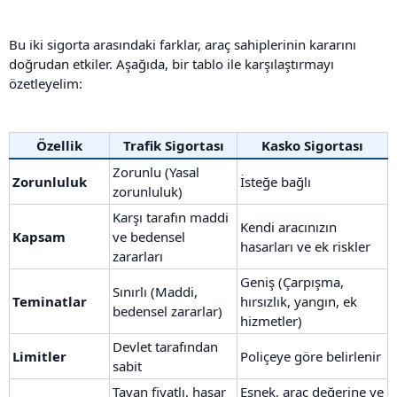
Bu iki sigorta arasındaki farklar, araç sahiplerinin kararını
doğrudan etkiler. Aşağıda, bir tablo ile karşılaştırmayı
özetleyelim:
Özellik
Trafik Sigortası
Kasko Sigortası
Zorunlu (Yasal
Zorunluluk
İsteğe bağlı
zorunluluk)
Karşı tarafın maddi
Kendi aracınızın
Kapsam
ve bedensel
hasarları ve ek riskler
zararları
Geniş (Çarpışma,
Sınırlı (Maddi,
Teminatlar
hırsızlık, yangın, ek
bedensel zararlar)
hizmetler)
Devlet tarafından
Limitler
Poliçeye göre belirlenir
sabit
Tavan fiyatlı, hasar
Esnek, araç değerine ve