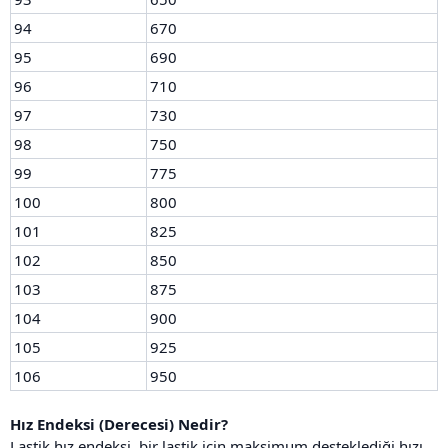
94
670
95
690
96
710
97
730
98
750
99
775
100
800
101
825
102
850
103
875
104
900
105
925
106
950
Hız Endeksi (Derecesi) Nedir?
Lastik hız endeksi, bir lastik için maksimum desteklediği hızı