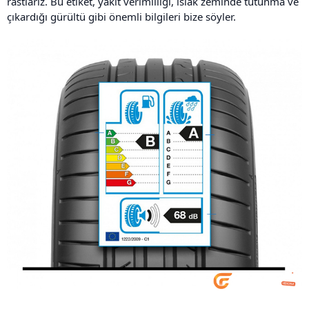
rastlarız. Bu etiket, yakıt verimliliği, ıslak zeminde tutunma ve
çıkardığı gürültü gibi önemli bilgileri bize söyler.