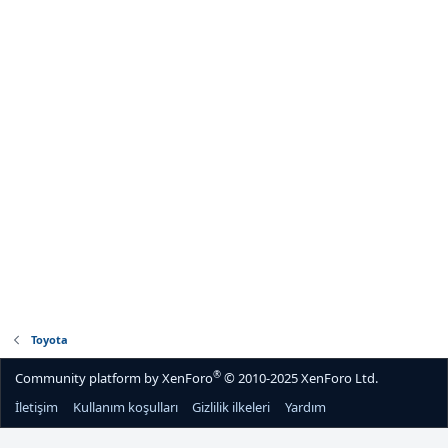
Toyota
®
Community platform by XenForo
© 2010-2025 XenForo Ltd.
İletişim
Kullanım koşulları
Gizlilik ilkeleri
Yardım