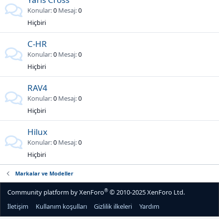
Konular
0
Mesaj
0
Hiçbiri
C-HR
Konular
0
Mesaj
0
Hiçbiri
RAV4
Konular
0
Mesaj
0
Hiçbiri
Hilux
Konular
0
Mesaj
0
Hiçbiri
Markalar ve Modeller
®
Community platform by XenForo
© 2010-2025 XenForo Ltd.
İletişim
Kullanım koşulları
Gizlilik ilkeleri
Yardım