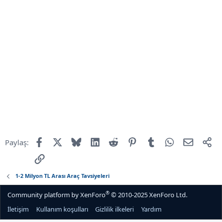
Facebook
X
Bluesky
LinkedIn
Reddit
Pinterest
Tumblr
WhatsApp
E-mail
Pa
Paylaş:
Link
1-2 Milyon TL Arası Araç Tavsiyeleri
®
Community platform by XenForo
© 2010-2025 XenForo Ltd.
İletişim
Kullanım koşulları
Gizlilik ilkeleri
Yardım