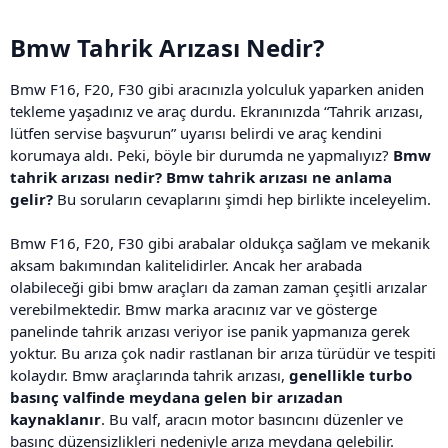
Bmw Tahrik Arızası Nedir?
Bmw F16, F20, F30 gibi aracınızla yolculuk yaparken aniden
tekleme yaşadınız ve araç durdu. Ekranınızda “Tahrik arızası,
lütfen servise başvurun” uyarısı belirdi ve araç kendini
korumaya aldı. Peki, böyle bir durumda ne yapmalıyız?
Bmw
tahrik arızası nedir?
Bmw tahrik arızası ne anlama
gelir?
Bu soruların cevaplarını şimdi hep birlikte inceleyelim.
Bmw F16, F20, F30 gibi arabalar oldukça sağlam ve mekanik
aksam bakımından kalitelidirler. Ancak her arabada
olabileceği gibi bmw araçları da zaman zaman çeşitli arızalar
verebilmektedir. Bmw marka aracınız var ve gösterge
panelinde tahrik arızası veriyor ise panik yapmanıza gerek
yoktur. Bu arıza çok nadir rastlanan bir arıza türüdür ve tespiti
kolaydır. Bmw araçlarında tahrik arızası,
genellikle
turbo
basınç valfinde meydana gelen bir arızadan
kaynaklanır
. Bu valf, aracın motor basıncını düzenler ve
basınç düzensizlikleri nedeniyle arıza meydana gelebilir.