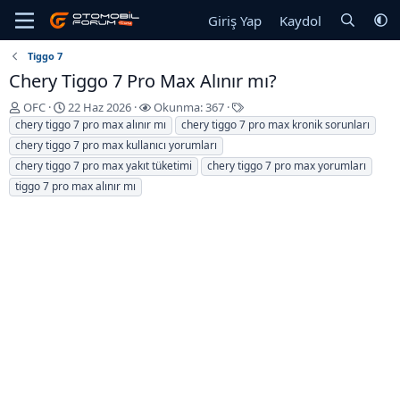
Giriş Yap
Kaydol
Tiggo 7
Chery Tiggo 7 Pro Max Alınır mı?
K
B
E
OFC
22 Haz 2026
Okunma: 367
o
a
t
chery tiggo 7 pro max alınır mı
chery tiggo 7 pro max kronik sorunları
n
ş
i
chery tiggo 7 pro max kullanıcı yorumları
u
l
k
chery tiggo 7 pro max yakıt tüketimi
chery tiggo 7 pro max yorumları
y
a
e
tiggo 7 pro max alınır mı
u
n
t
b
g
l
a
ı
e
ş
ç
r
l
T
a
a
t
r
a
i
n
h
i