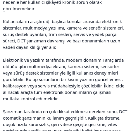
nedenle her kullanıcı şikâyeti kronik sorun olarak
görülmemelidir.
Kullanıcıların araştırdığı başlıca konular arasında elektronik
sistemler, multimedya yazılımı, kamera ve sensör sistemleri,
sürüş destek uyarıları, trim sesleri, servis ve yedek parça
süreci, DCT şanzıman davranışı ve bazı donanımların uzun
vadeli dayanıklılığı yer alır.
Elektronik ve yazılım tarafında, modern donanımlı araçlarda
olduğu gibi multimedya ekranı, kamera sistemi, sensörler
veya sürüş destek sistemleriyle ilgili kullanıcı deneyimleri
görülebilir. Bu tip sorunların bir kısmı yazılım güncellemesi,
kalibrasyon veya servis müdahalesiyle çözülebilir. İkinci elde
alınacak araçta tüm elektronik donanımların çalışması
mutlaka kontrol edilmelidir.
Şanzıman tarafında en çok dikkat edilmesi gereken konu, DCT
otomatik şanzımanın kullanım geçmişidir. Kalkışta titreme,
düşük hızda kararsızlık, geri vitese geçişte gecikme, vites
geçişlerinde sertlik veya uyarı ışığı gibi belirtiler varsa araç