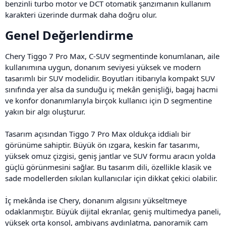
benzinli turbo motor ve DCT otomatik şanzımanın kullanım
karakteri üzerinde durmak daha doğru olur.
Genel Değerlendirme​
Chery Tiggo 7 Pro Max, C-SUV segmentinde konumlanan, aile
kullanımına uygun, donanım seviyesi yüksek ve modern
tasarımlı bir SUV modelidir. Boyutları itibarıyla kompakt SUV
sınıfında yer alsa da sunduğu iç mekân genişliği, bagaj hacmi
ve konfor donanımlarıyla birçok kullanıcı için D segmentine
yakın bir algı oluşturur.
Tasarım açısından Tiggo 7 Pro Max oldukça iddialı bir
görünüme sahiptir. Büyük ön ızgara, keskin far tasarımı,
yüksek omuz çizgisi, geniş jantlar ve SUV formu aracın yolda
güçlü görünmesini sağlar. Bu tasarım dili, özellikle klasik ve
sade modellerden sıkılan kullanıcılar için dikkat çekici olabilir.
İç mekânda ise Chery, donanım algısını yükseltmeye
odaklanmıştır. Büyük dijital ekranlar, geniş multimedya paneli,
yüksek orta konsol, ambiyans aydınlatma, panoramik cam