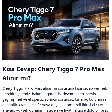
Kısa Cevap: Chery Tiggo 7 Pro Max
Alınır mı?​
Chery Tiggo 7 Pro Max alınır mı sorusuna kısa cevap vermek
gerekirse; temiz, bakımlı, garantisi devam eden, servis
geçmişi net ve ekspertiz sonucu sorunsuz bir araç bulunursa
alınabilir. Özellikle sıfır veya düşük kilometreli ikinci el SUV
arayan, yüksek donanım isteyen ve fiyatına göre dolu bir araç