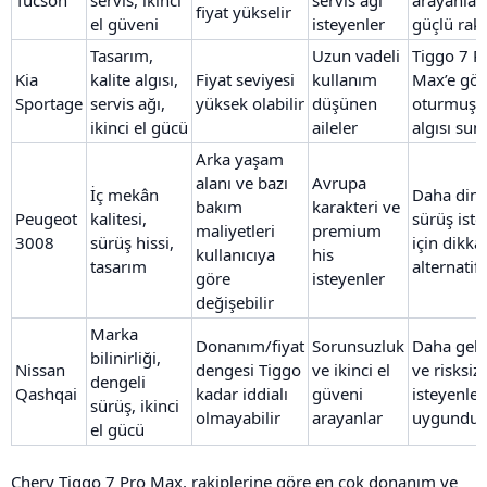
Tucson
servis, ikinci
servis ağı
arayanlar 
fiyat yükselir
el güveni
isteyenler
güçlü rak
Tasarım,
Uzun vadeli
Tiggo 7 P
Kia
kalite algısı,
Fiyat seviyesi
kullanım
Max’e gör
Sportage
servis ağı,
yüksek olabilir
düşünen
oturmuş 
ikinci el gücü
aileler
algısı sun
Arka yaşam
alanı ve bazı
Avrupa
İç mekân
Daha din
bakım
karakteri ve
Peugeot
kalitesi,
sürüş iste
maliyetleri
premium
3008
sürüş hissi,
için dikkat
kullanıcıya
his
tasarım
alternatif
göre
isteyenler
değişebilir
Marka
Donanım/fiyat
Sorunsuzluk
Daha gele
bilinirliği,
Nissan
dengesi Tiggo
ve ikinci el
ve risksiz 
dengeli
Qashqai
kadar iddialı
güveni
isteyenler
sürüş, ikinci
olmayabilir
arayanlar
uygundur
el gücü
Chery Tiggo 7 Pro Max, rakiplerine göre en çok donanım ve