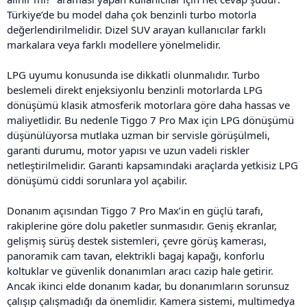
Türkiye’de bu model daha çok benzinli turbo motorla
değerlendirilmelidir. Dizel SUV arayan kullanıcılar farklı
markalara veya farklı modellere yönelmelidir.
LPG uyumu konusunda ise dikkatli olunmalıdır. Turbo
beslemeli direkt enjeksiyonlu benzinli motorlarda LPG
dönüşümü klasik atmosferik motorlara göre daha hassas ve
maliyetlidir. Bu nedenle Tiggo 7 Pro Max için LPG dönüşümü
düşünülüyorsa mutlaka uzman bir servisle görüşülmeli,
garanti durumu, motor yapısı ve uzun vadeli riskler
netleştirilmelidir. Garanti kapsamındaki araçlarda yetkisiz LPG
dönüşümü ciddi sorunlara yol açabilir.
Donanım açısından Tiggo 7 Pro Max’in en güçlü tarafı,
rakiplerine göre dolu paketler sunmasıdır. Geniş ekranlar,
gelişmiş sürüş destek sistemleri, çevre görüş kamerası,
panoramik cam tavan, elektrikli bagaj kapağı, konforlu
koltuklar ve güvenlik donanımları aracı cazip hale getirir.
Ancak ikinci elde donanım kadar, bu donanımların sorunsuz
çalışıp çalışmadığı da önemlidir. Kamera sistemi, multimedya