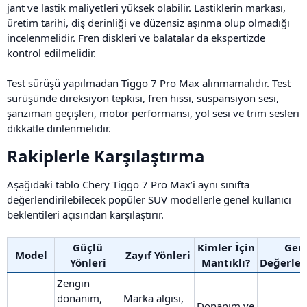
jant ve lastik maliyetleri yüksek olabilir. Lastiklerin markası,
üretim tarihi, diş derinliği ve düzensiz aşınma olup olmadığı
incelenmelidir. Fren diskleri ve balatalar da ekspertizde
kontrol edilmelidir.
Test sürüşü yapılmadan Tiggo 7 Pro Max alınmamalıdır. Test
sürüşünde direksiyon tepkisi, fren hissi, süspansiyon sesi,
şanzıman geçişleri, motor performansı, yol sesi ve trim sesleri
dikkatle dinlenmelidir.
Rakiplerle Karşılaştırma​
Aşağıdaki tablo Chery Tiggo 7 Pro Max’i aynı sınıfta
değerlendirilebilecek popüler SUV modellerle genel kullanıcı
beklentileri açısından karşılaştırır.
Güçlü
Kimler İçin
Gen
Model
Zayıf Yönleri
Yönleri
Mantıklı?
Değerle
Zengin
donanım,
Marka algısı,
Donanım ve