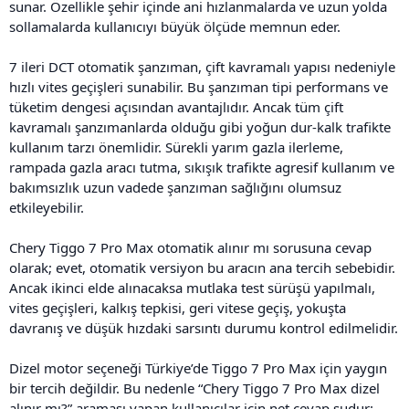
sunar. Özellikle şehir içinde ani hızlanmalarda ve uzun yolda
sollamalarda kullanıcıyı büyük ölçüde memnun eder.
7 ileri DCT otomatik şanzıman, çift kavramalı yapısı nedeniyle
hızlı vites geçişleri sunabilir. Bu şanzıman tipi performans ve
tüketim dengesi açısından avantajlıdır. Ancak tüm çift
kavramalı şanzımanlarda olduğu gibi yoğun dur-kalk trafikte
kullanım tarzı önemlidir. Sürekli yarım gazla ilerleme,
rampada gazla aracı tutma, sıkışık trafikte agresif kullanım ve
bakımsızlık uzun vadede şanzıman sağlığını olumsuz
etkileyebilir.
Chery Tiggo 7 Pro Max otomatik alınır mı sorusuna cevap
olarak; evet, otomatik versiyon bu aracın ana tercih sebebidir.
Ancak ikinci elde alınacaksa mutlaka test sürüşü yapılmalı,
vites geçişleri, kalkış tepkisi, geri vitese geçiş, yokuşta
davranış ve düşük hızdaki sarsıntı durumu kontrol edilmelidir.
Dizel motor seçeneği Türkiye’de Tiggo 7 Pro Max için yaygın
bir tercih değildir. Bu nedenle “Chery Tiggo 7 Pro Max dizel
alınır mı?” araması yapan kullanıcılar için net cevap şudur: