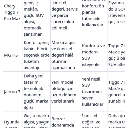
geniş iç
ikinci el
Fiyatına 
Chery
konforu ön
mekân,
değeri, servis
dolu SUV
Tiggo 7
planda
güçlü SUV
ve parça
isteyenler
Pro Max
tutan aile
algısı,
süreci takip
güçlü seç
kullanıcıları
otomatik
edilmeli
şanzıman
Konfor, geniş
Marka algısı
Konforlu ve
Tiggo 7 P
kabin, hibrit
ve ikinci el
modern
Max’e yak
MG HS
seçeneklerde
değeri hâlâ
SUV
güçlü bir 
tüketim
oturma
isteyenler
SUV altern
avantajı
aşamasında
Daha yeni
Yeni nesil
tasarım,
Yeni model
Tiggo 7 P
SUV
teknolojik
olduğu için
Max’e gör
Jaecoo 7
tasarımını
donanım,
uzun dönem
güncel alg
seven
güçlü marka
verisi sınırlı
sunabilir
kullanıcılar
ilgisi
Güçlü marka
İkinci el
Daha güve
Benzer
Hyundai
algısı, yaygın
değeri ve
marka ter
donanımda