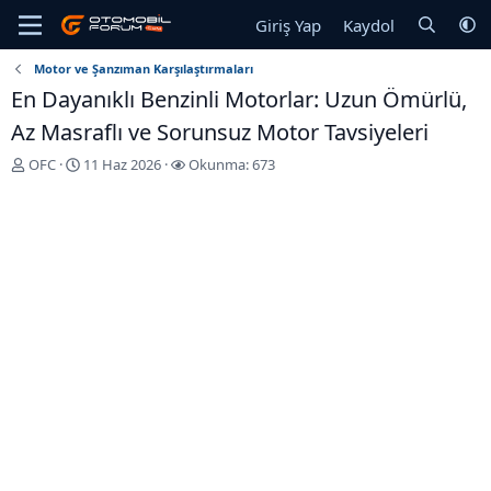
Giriş Yap
Kaydol
Motor ve Şanzıman Karşılaştırmaları
En Dayanıklı Benzinli Motorlar: Uzun Ömürlü,
Az Masraflı ve Sorunsuz Motor Tavsiyeleri
K
B
OFC
11 Haz 2026
Okunma: 673
o
a
n
ş
u
l
y
a
u
n
b
g
a
ı
ş
ç
l
T
a
a
t
r
a
i
n
h
i