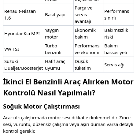
Parça ve
Renault-Nissan
Performans
Basit yapı
servis
1.6
sınırlı
avantajı
Yaygın
Ekonomik
Bakımsızlık
Hyundai-Kia MPI
motor
bakım
riski
Turbo
Performans
Bakım
VW TSI
benzinli
ve ekonomi
hassasiyeti
Suzuki
Hafif araç
Düşük
Servis ağı
Dualjet/Boosterjet
uyumu
tüketim
İkinci El Benzinli Araç Alırken Motor
Kontrolü Nasıl Yapılmalı?
Soğuk Motor Çalıştırması
Aracı ilk çalıştırmada motor sesi dikkatle dinlenmelidir. Zincir
sesi, vuruntu, düzensiz çalışma veya aşırı duman varsa detaylı
kontrol gerekir.