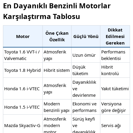
En Dayanıklı Benzinli Motorlar
Karşılaştırma Tablosu
Dikkat
Öne Çıkan
Motor
Güçlü Yönü
Edilmesi
Özellik
Gereken
Toyota 1.6 VVT-i /
Atmosferik
Performans
Uzun ömür
Valvematic
yapı
beklentisi
Düşük
Hibrit
Toyota 1.8 Hybrid
Hibrit sistem
tüketim
kontrolü
Dayanıklılık
Atmosferik
Honda 1.6 i-VTEC
ve
Yakıt tüketimi
yapı
devirlenme
Modern
Ekonomi ve
Versiyona
Honda 1.5 i-VTEC
benzinli yapı
performans
göre değişir
Atmosferik
Sürüş keyfi
Mazda Skyactiv-G
modern
ve
Servis ağı
motor
dayanıklılık