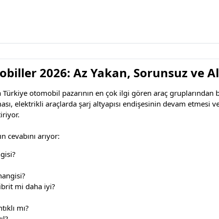
obiller 2026: Az Yakan, Sorunsuz ve Al
 Türkiye otomobil pazarının en çok ilgi gören araç gruplarından bir
ması, elektrikli araçlarda şarj altyapısı endişesinin devam etmesi v
iriyor.
ın cevabını arıyor:
gisi?
hangisi?
brit mi daha iyi?
ntıklı mı?
ıl?