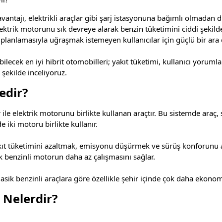
antajı, elektrikli araçlar gibi şarj istasyonuna bağımlı olmadan dü
ektrik motorunu sık devreye alarak benzin tüketimini ciddi şekilde d
planlamasıyla uğraşmak istemeyen kullanıcılar için güçlü bir ara
ecek en iyi hibrit otomobilleri; yakıt tüketimi, kullanıcı yorumları,
ı şekilde inceliyoruz.
edir?
 ile elektrik motorunu birlikte kullanan araçtır. Bu sistemde araç
 iki motoru birlikte kullanır.
ıt tüketimini azaltmak, emisyonu düşürmek ve sürüş konforunu artır
k benzinli motorun daha az çalışmasını sağlar.
asik benzinli araçlara göre özellikle şehir içinde çok daha ekonomi
i Nelerdir?