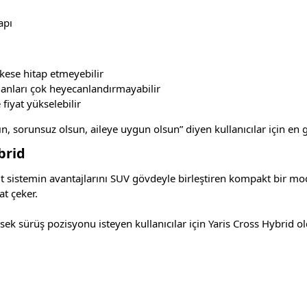
apı
kese hitap etmeyebilir
olanları çok heyecanlandırmayabilir
iyat yükselebilir
ın, sorunsuz olsun, aileye uygun olsun” diyen kullanıcılar için en 
brid
it sistemin avantajlarını SUV gövdeyle birleştiren kompakt bir mod
at çeker.
 sürüş pozisyonu isteyen kullanıcılar için Yaris Cross Hybrid old