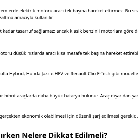
stemlerde elektrik motoru aracı tek başına hareket ettirmez. Bu sis
zaltma amacıyla kullanılır.
t kadar tasarruf sağlamaz; ancak klasik benzinli motorlara göre da
motoru düşük hızlarda aracı kısa mesafe tek başına hareket ettirebi
lla Hybrid, Honda Jazz e:HEV ve Renault Clio E-Tech gibi modeller f
lir hibrit araçlarda daha büyük batarya bulunur. Araç dışarıdan şarj
gerçekten ekonomik olabilmesi için düzenli şarj edilmesi gerekir.
lırken Nelere Dikkat Edilmeli?