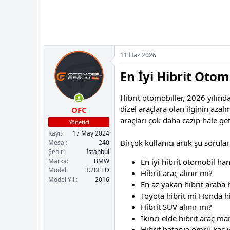
a
i
n
h
i
11 Haz 2026
En İyi Hibrit Otom
Hibrit otomobiller, 2026 yılında
dizel araçlara olan ilginin azal
OFC
araçları çok daha cazip hale get
Yönetici
Kayıt
17 May 2024
Birçok kullanıcı artık şu sorular
Mesaj
240
Şehir
İstanbul
Marka
BMW
En iyi hibrit otomobil han
Model
3.20İ ED
Hibrit araç alınır mı?
Model Yılı
2016
En az yakan hibrit araba 
Toyota hibrit mi Honda hi
Hibrit SUV alınır mı?
İkinci elde hibrit araç ma
Hibrit batarya ömrü kaç y