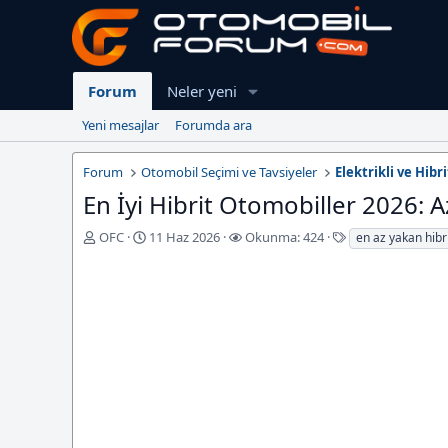
Forum
Neler yeni
Yeni mesajlar
Forumda ara
Forum
Otomobil Seçimi ve Tavsiyeler
Elektrikli ve Hibr
En İyi Hibrit Otomobiller 2026: A
K
B
E
OFC
11 Haz 2026
Okunma: 424
en az yakan hibr
o
a
t
n
ş
i
u
l
k
y
a
e
u
n
t
b
g
l
a
ı
e
ş
ç
r
l
T
a
a
t
r