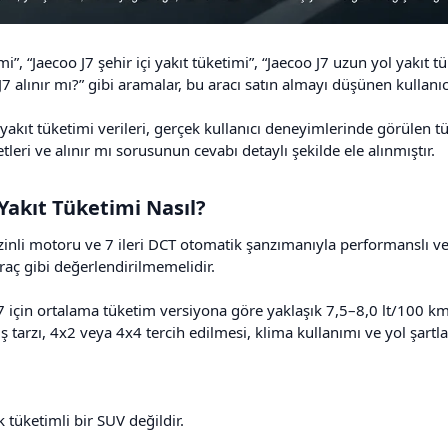
mi”, “Jaecoo J7 şehir içi yakıt tüketimi”, “Jaecoo J7 uzun yol yakıt 
J7 alınır mı?” gibi aramalar, bu aracı satın almayı düşünen kullanıc
yakıt tüketimi verileri, gerçek kullanıcı deneyimlerinde görülen tük
etleri ve alınır mı sorusunun cevabı detaylı şekilde ele alınmıştır.
Yakıt Tüketimi Nasıl?​
enzinli motoru ve 7 ileri DCT otomatik şanzımanıyla performanslı v
araç gibi değerlendirilmemelidir.
J7 için ortalama tüketim versiyona göre yaklaşık 7,5–8,0 lt/100 k
üş tarzı, 4x2 veya 4x4 tercih edilmesi, klima kullanımı ve yol şartla
 tüketimli bir SUV değildir.