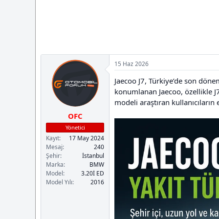
a
i
n
h
i
15 Haz 2026
Jaecoo J7, Türkiye’de son döne
konumlanan Jaecoo, özellikle 
modeli araştıran kullanıcıların 
OFC
Yönetici
Kayıt
17 May 2024
Mesaj
240
Şehir
İstanbul
Marka
BMW
Model
3.20İ ED
Model Yılı
2016