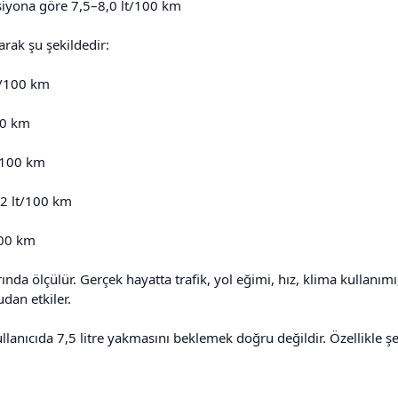
siyona göre 7,5–8,0 lt/100 km
arak şu şekildedir:
t/100 km
00 km
t/100 km
,2 lt/100 km
100 km
rında ölçülür. Gerçek hayatta trafik, yol eğimi, hız, klima kullanımı
dan etkiler.
lanıcıda 7,5 litre yakmasını beklemek doğru değildir. Özellikle şehi