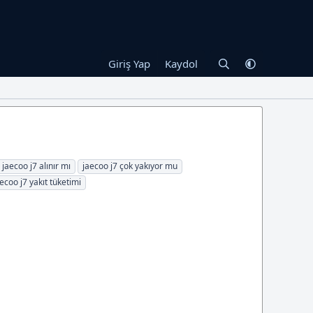
Giriş Yap
Kaydol
jaecoo j7 alınır mı
jaecoo j7 çok yakıyor mu
ecoo j7 yakıt tüketimi