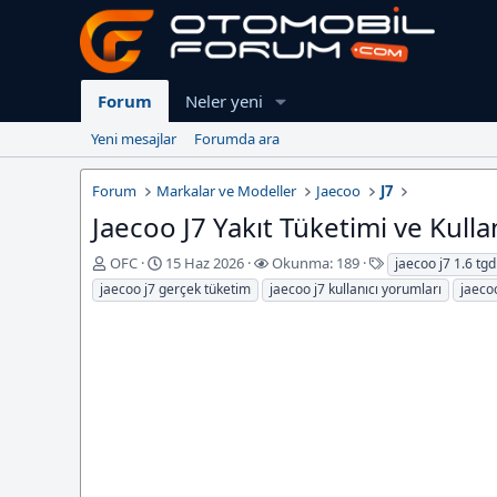
Forum
Neler yeni
Yeni mesajlar
Forumda ara
Forum
Markalar ve Modeller
Jaecoo
J7
Jaecoo J7 Yakıt Tüketimi ve Kulla
K
B
E
OFC
15 Haz 2026
Okunma: 189
jaecoo j7 1.6 tgd
o
a
t
jaecoo j7 gerçek tüketim
jaecoo j7 kullanıcı yorumları
jaecoo
n
ş
i
u
l
k
y
a
e
u
n
t
b
g
l
a
ı
e
ş
ç
r
l
T
a
a
t
r