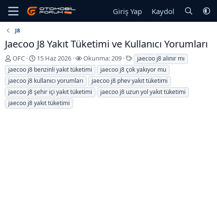
Giriş Yap
Kaydol
J8
Jaecoo J8 Yakıt Tüketimi ve Kullanıcı Yorumları
K
B
E
OFC
15 Haz 2026
Okunma: 209
jaecoo j8 alınır mı
o
a
t
jaecoo j8 benzinli yakıt tüketimi
jaecoo j8 çok yakıyor mu
n
ş
i
jaecoo j8 kullanıcı yorumları
jaecoo j8 phev yakıt tüketimi
u
l
k
jaecoo j8 şehir içi yakıt tüketimi
jaecoo j8 uzun yol yakıt tüketimi
y
a
e
jaecoo j8 yakıt tüketimi
u
n
t
b
g
l
a
ı
e
ş
ç
r
l
T
a
a
t
r
a
i
n
h
i