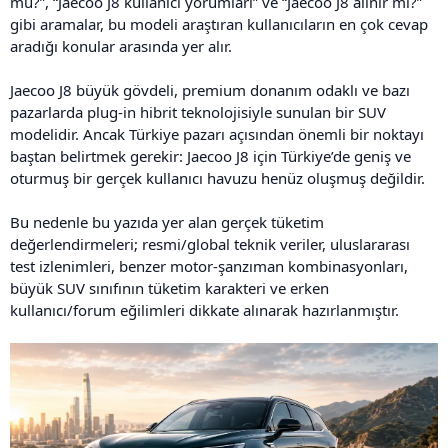
mu?”, “Jaecoo J8 kullanıcı yorumları” ve “Jaecoo J8 alınır mı?”
gibi aramalar, bu modeli araştıran kullanıcıların en çok cevap
aradığı konular arasında yer alır.
Jaecoo J8 büyük gövdeli, premium donanım odaklı ve bazı
pazarlarda plug-in hibrit teknolojisiyle sunulan bir SUV
modelidir. Ancak Türkiye pazarı açısından önemli bir noktayı
baştan belirtmek gerekir: Jaecoo J8 için Türkiye’de geniş ve
oturmuş bir gerçek kullanıcı havuzu henüz oluşmuş değildir.
Bu nedenle bu yazıda yer alan gerçek tüketim
değerlendirmeleri; resmi/global teknik veriler, uluslararası
test izlenimleri, benzer motor-şanzıman kombinasyonları,
büyük SUV sınıfının tüketim karakteri ve erken
kullanıcı/forum eğilimleri dikkate alınarak hazırlanmıştır.