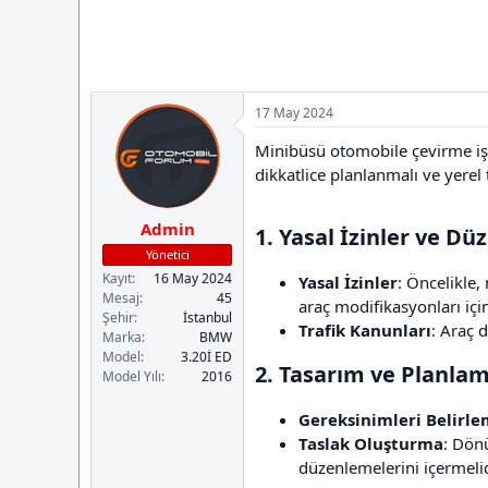
a
i
n
h
i
17 May 2024
Minibüsü otomobile çevirme işl
dikkatlice planlanmalı ve yerel 
Admin
1. Yasal İzinler ve Dü
Yönetici
Kayıt
16 May 2024
Yasal İzinler
: Öncelikle,
Mesaj
45
araç modifikasyonları için 
Şehir
İstanbul
Trafik Kanunları
: Araç 
Marka
BMW
Model
3.20İ ED
2. Tasarım ve Planlam
Model Yılı
2016
Gereksinimleri Belirl
Taslak Oluşturma
: Dönü
düzenlemelerini içermelid