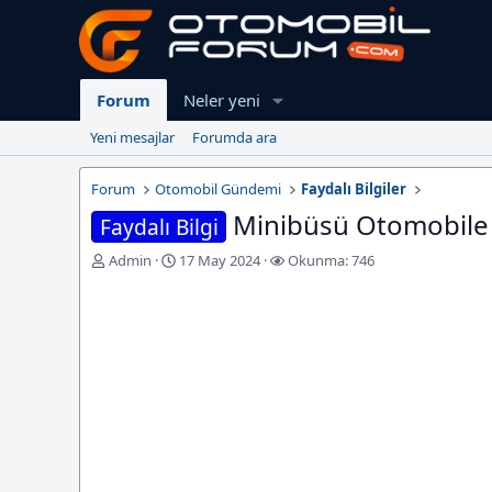
Forum
Neler yeni
Yeni mesajlar
Forumda ara
Forum
Otomobil Gündemi
Faydalı Bilgiler
Minibüsü Otomobile
Faydalı Bilgi
K
B
Admin
17 May 2024
Okunma: 746
o
a
n
ş
u
l
y
a
u
n
b
g
a
ı
ş
ç
l
T
a
a
t
r