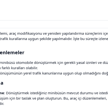
emi, araç modifikasyonu ve yeniden yapılandırma süreçlerini içe
trafik kurallarına uygun şekilde yapılmalıdır. İşte bu süreçte izlen
zenlemeler​
 minibüsü otomobile dönüştürmek için gerekli yasal izinleri ve dü
farklı kuralları olabilir.
dönüşümünün yerel trafik kanunlarına uygun olup olmadığını doğ
a​
eme
: Dönüştürmek istediğiniz minibüsün mevcut durumu ve istediğin
şüm için bir taslak ve plan oluşturun. Bu, araç içi düzenlemeleri,
ir.