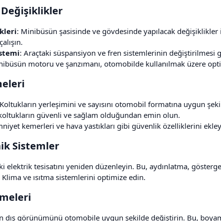
Değişiklikler​
kleri
: Minibüsün şasisinde ve gövdesinde yapılacak değişiklikler 
alışın.
istemi
: Araçtaki süspansiyon ve fren sistemlerinin değiştirilmesi g
nibüsün motoru ve şanzımanı, otomobilde kullanılmak üzere optim
leri​
 Koltukların yerleşimini ve sayısını otomobil formatına uygun şeki
koltukların güvenli ve sağlam olduğundan emin olun.
mniyet kemerleri ve hava yastıkları gibi güvenlik özelliklerini ekle
ik Sistemler​
ki elektrik tesisatını yeniden düzenleyin. Bu, aydınlatma, gösterge 
: Klima ve ısıtma sistemlerini optimize edin.
meleri​
n dış görünümünü otomobile uygun şekilde değiştirin. Bu, boyama, 