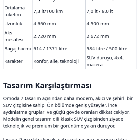
Ortalama
7,3 lt/100 km
7,0 lt / 8,0 lt
tüketim
Uzunluk
4.660 mm
4.500 mm
Aks
2.720 mm
2.672 mm
mesafesi
Bagaj hacmi
614 / 1371 litre
584 litre / 500 litre
SUV duruşu, 4x4,
Karakter
Konfor, aile, teknoloji
macera
Tasarım Karşılaştırması​
Omoda 7 tasarım açısından daha modern, akıcı ve şehirli bir
SUV çizgisine sahip. Ön bölümde geniş yüzeyler, ince
aydınlatma grupları ve güçlü gövde oranları dikkat çekiyor.
Modelin genel tasarım dili klasik SUV çizgisinden ziyade
teknolojik ve premium bir görünüme yakın duruyor.
Jaecoo J7 ise daha köşeli, daha sert ve arazi vurgusu daha