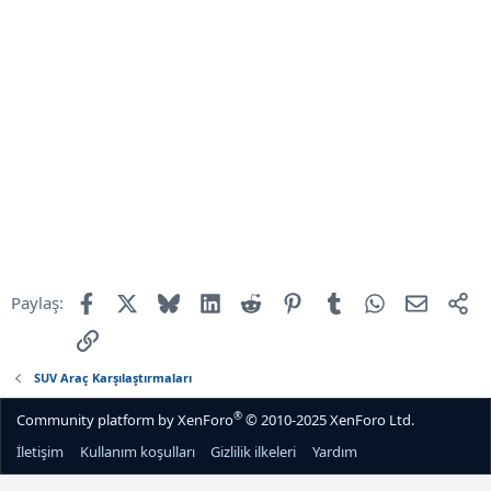
Facebook
X
Bluesky
LinkedIn
Reddit
Pinterest
Tumblr
WhatsApp
E-mail
Pa
Paylaş:
Link
SUV Araç Karşılaştırmaları
®
Community platform by XenForo
© 2010-2025 XenForo Ltd.
İletişim
Kullanım koşulları
Gizlilik ilkeleri
Yardım