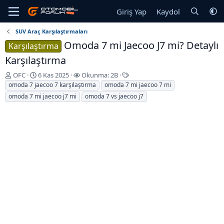
Giriş Yap
Kaydol
SUV Araç Karşılaştırmaları
Omoda 7 mi Jaecoo J7 mi? Detaylı
Karşılaştırma
Karşılaştırma
K
B
E
OFC
6 Kas 2025
Okunma: 2B
o
a
t
omoda 7 jaecoo 7 karşılaştırma
omoda 7 mi jaecoo 7 mi
n
ş
i
omoda 7 mi jaecoo j7 mi
omoda 7 vs jaecoo j7
u
l
k
y
a
e
u
n
t
b
g
l
a
ı
e
ş
ç
r
l
T
a
a
t
r
a
i
n
h
i