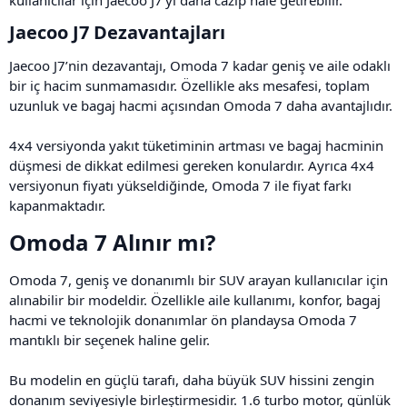
kullanıcılar için Jaecoo J7’yi daha cazip hale getirebilir.
Jaecoo J7 Dezavantajları​
Jaecoo J7’nin dezavantajı, Omoda 7 kadar geniş ve aile odaklı
bir iç hacim sunmamasıdır. Özellikle aks mesafesi, toplam
uzunluk ve bagaj hacmi açısından Omoda 7 daha avantajlıdır.
4x4 versiyonda yakıt tüketiminin artması ve bagaj hacminin
düşmesi de dikkat edilmesi gereken konulardır. Ayrıca 4x4
versiyonun fiyatı yükseldiğinde, Omoda 7 ile fiyat farkı
kapanmaktadır.
Omoda 7 Alınır mı?​
Omoda 7, geniş ve donanımlı bir SUV arayan kullanıcılar için
alınabilir bir modeldir. Özellikle aile kullanımı, konfor, bagaj
hacmi ve teknolojik donanımlar ön plandaysa Omoda 7
mantıklı bir seçenek haline gelir.
Bu modelin en güçlü tarafı, daha büyük SUV hissini zengin
donanım seviyesiyle birleştirmesidir. 1.6 turbo motor, günlük