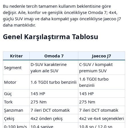
Bu nedenle tercih tamamen kullanım beklentisine göre
değişir. Aile, konfor ve genişlik öncelikliyse Omoda 7; 4x4,
güçlü SUV imajı ve daha kompakt yapı öncelikliyse Jaecoo J7
daha mantıklıdır.
Genel Karşılaştırma Tablosu​
Kriter
Omoda 7
Jaecoo J7
D-SUV karakterine
C-SUV / kompakt
Segment
yakın aile SUV
premium SUV
1.6 TGDI turbo
Motor
1.6 TGDI turbo benzinli
benzinli
Güç
145 HP
145 HP
Tork
275 Nm
275 Nm
Şanzıman
7 ileri DCT otomatik
7 ileri DCT otomatik
Çekiş
4x2 önden çekiş
4x2 ve 4x4 seçenekleri
0-100 km/s
10,4 saniye
10,8 sn / 12,0 sn