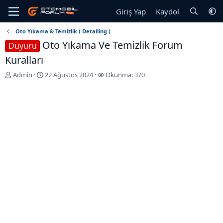
Giriş Yap
Kaydol
Oto Yıkama & Temizlik ( Detailing )
Oto Yıkama Ve Temizlik Forum
Duyuru
Kuralları
K
B
Admin
22 Ağustos 2024
Okunma: 370
o
a
n
ş
u
l
y
a
u
n
b
g
a
ı
ş
ç
l
T
a
a
t
r
a
i
n
h
i