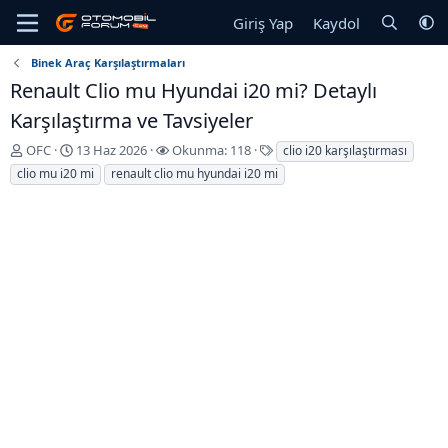
Giriş Yap
Kaydol
Binek Araç Karşılaştırmaları
Renault Clio mu Hyundai i20 mi? Detaylı
Karşılaştırma ve Tavsiyeler
K
B
E
OFC
13 Haz 2026
Okunma: 118
clio i20 karşılaştırması
o
a
t
clio mu i20 mi
renault clio mu hyundai i20 mi
n
ş
i
u
l
k
y
a
e
u
n
t
b
g
l
a
ı
e
ş
ç
r
l
T
a
a
t
r
a
i
n
h
i