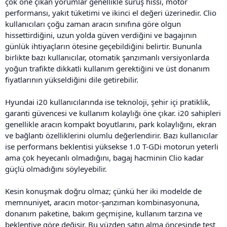
çok öne çıkan yorumlar genellikle sürüş hissi, motor
performansı, yakıt tüketimi ve ikinci el değeri üzerinedir. Clio
kullanıcıları çoğu zaman aracın sınıfına göre olgun
hissettirdiğini, uzun yolda güven verdiğini ve bagajının
günlük ihtiyaçların ötesine geçebildiğini belirtir. Bununla
birlikte bazı kullanıcılar, otomatik şanzımanlı versiyonlarda
yoğun trafikte dikkatli kullanım gerektiğini ve üst donanım
fiyatlarının yükseldiğini dile getirebilir.
Hyundai i20 kullanıcılarında ise teknoloji, şehir içi pratiklik,
garanti güvencesi ve kullanım kolaylığı öne çıkar. i20 sahipleri
genellikle aracın kompakt boyutlarını, park kolaylığını, ekran
ve bağlantı özelliklerini olumlu değerlendirir. Bazı kullanıcılar
ise performans beklentisi yüksekse 1.0 T-GDi motorun yeterli
ama çok heyecanlı olmadığını, bagaj hacminin Clio kadar
güçlü olmadığını söyleyebilir.
Kesin konuşmak doğru olmaz; çünkü her iki modelde de
memnuniyet, aracın motor-şanzıman kombinasyonuna,
donanım paketine, bakım geçmişine, kullanım tarzına ve
beklentiye göre değişir. Bu yüzden satın alma öncesinde test