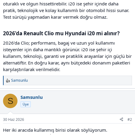
oturaklı ve olgun hissettirebilir. i20 ise şehir içinde daha
pratik, teknolojik ve kolay kullanımlı bir otomobil hissi sunar.
Test sürüşü yapmadan karar vermek doğru olmaz.
2026’da Renault Clio mu Hyundai i20 mi alınır?​
2026’da Clio; performans, bagaj ve uzun yol kullanımı
isteyenler için daha mantıklı görünür. i20 ise şehir içi
kullanım, teknoloji, garanti ve pratiklik arayanlar için güçlü bir
alternatiftir. En doğru karar, aynı bütçedeki donanım paketleri
karşılaştırılarak verilmelidir.
Samsunlu
T
e
p
Samsunlu
S
k
i
Üye
l
e
30 Haz 2026
#2
r
:
Her iki aracıda kullanmış birisi olarak söylüyorum.