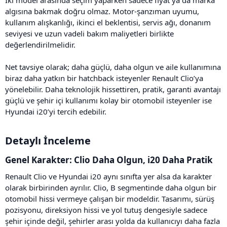
İki model arasında seçim yaparken sadece fiyat ya da marka
algısına bakmak doğru olmaz. Motor-şanzıman uyumu,
kullanım alışkanlığı, ikinci el beklentisi, servis ağı, donanım
seviyesi ve uzun vadeli bakım maliyetleri birlikte
değerlendirilmelidir.
Net tavsiye olarak; daha güçlü, daha olgun ve aile kullanımına
biraz daha yatkın bir hatchback isteyenler Renault Clio’ya
yönelebilir. Daha teknolojik hissettiren, pratik, garanti avantajı
güçlü ve şehir içi kullanımı kolay bir otomobil isteyenler ise
Hyundai i20’yi tercih edebilir.
Detaylı İnceleme​
Genel Karakter: Clio Daha Olgun, i20 Daha Pratik​
Renault Clio ve Hyundai i20 aynı sınıfta yer alsa da karakter
olarak birbirinden ayrılır. Clio, B segmentinde daha olgun bir
otomobil hissi vermeye çalışan bir modeldir. Tasarımı, sürüş
pozisyonu, direksiyon hissi ve yol tutuş dengesiyle sadece
şehir içinde değil, şehirler arası yolda da kullanıcıyı daha fazla