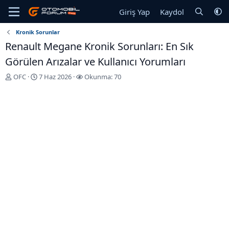
Giriş Yap
Kaydol
Kronik Sorunlar
Renault Megane Kronik Sorunları: En Sık
Görülen Arızalar ve Kullanıcı Yorumları
K
B
OFC
7 Haz 2026
Okunma: 70
o
a
n
ş
u
l
y
a
u
n
b
g
a
ı
ş
ç
l
T
a
a
t
r
a
i
n
h
i